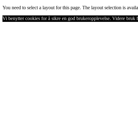
You need to select a layout for this page. The layout selection is availa
Vi benytter cookies for å sikre en god brukeropplevelse. Videre bruk f