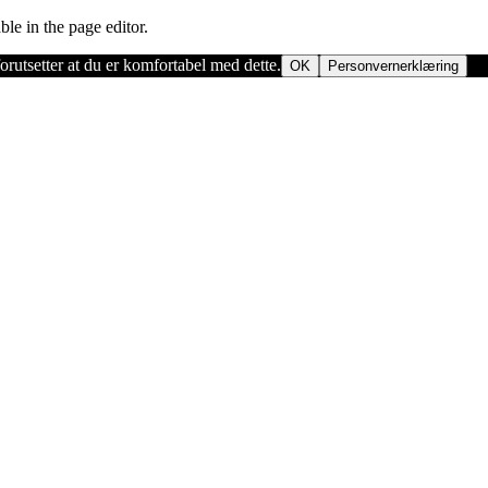
ble in the page editor.
orutsetter at du er komfortabel med dette.
OK
Personvernerklæring